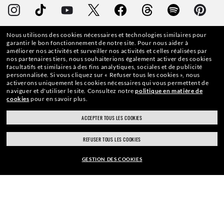
Nous utilisons des cookies nécessaires et technologies similaires pour
WebID #
554 244 962
garantir le bon fonctionnement de notre site.
Pour nous aider à
améliorer nos activités et surveiller nos activités et celles réalisées par
nos partenaires tiers, nous souhaiterions également activer des cookies
facultatifs et similaires à des fins analytiques, sociales et de publicité
personnalisée.
Si vous cliquez sur « Refuser tous les cookies », nous
activerons uniquement les cookies nécessaires qui vous permettent de
AVERTISSEMENTS ET INFORMATIONS DE SÉCURITÉ SUR LES PRODUITS
naviguer et d'utiliser le site.
Consultez notre
politique en matière de
cookies
pour en savoir plus.
POLITIQUE DE PROTECTION DES DONNÉES À CARACTÈRE PERSONNEL
ACCEPTER TOUS LES COOKIES
PLAN DU SITE
REFUSER TOUS LES COOKIES
CONDITIONS GÉNÉRALES D’UTILISATION
GESTION DES COOKIES
VOIR DES MODÈLES SIMILAIRES
Les photos et images présentes sur ce site internet sont publiées à des fins
d’illustration. Aucune qualité oucaractéristique des produits décrits ne pourra
être déduite de ces images. Certaines activités entreprises par Luxottica Group
S.p.A. pourront être autorisées par le Brevet américain N° 6.624.843.
Tous