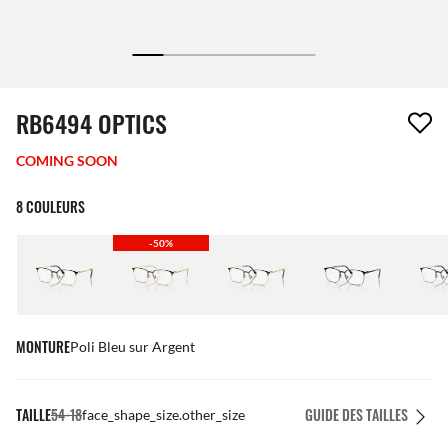
1 article a été retiré de votre liste de souhaits
RB6494 OPTICS
COMING SOON
8 COULEURS
-50%
MONTURE
Poli Bleu sur Argent
TAILLE
54-18
GUIDE DES TAILLES
face_shape_size.other_size