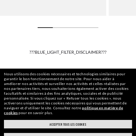
???BLUE_LIGHT_FILTER_DISCLAIMER???
Nous utilisons des cookies nécessaires et technologies similaires pour
garantir le bon fonctionnement de notre site.
Pour nous aider à
améliorer nos activités et surveiller nos activités et celles réalisées par
nos partenaires tiers, nous souhaiterions également activer des cookies
facultatifs et similaires à des fins analytiques, sociales et de publicité
personnalisée.
Si vous cliquez sur « Refuser tous les cookies », nous
activerons uniquement les cookies nécessaires qui vous permettent de
naviguer et d'utiliser le site.
Consultez notre
politique en matière de
cookies
pour en savoir plus.
ACCEPTER TOUS LES COOKIES
ACCUEIL
|
LUNETTES DE VUE
|
AUTRES LUNETTES DE VUE