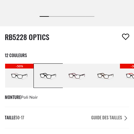
1 article a été retiré de votre liste de souhaits
RB5228 OPTICS
12 COULEURS
-50%
-
MONTURE
Poli Noir
TAILLE
50-17
GUIDE DES TAILLES