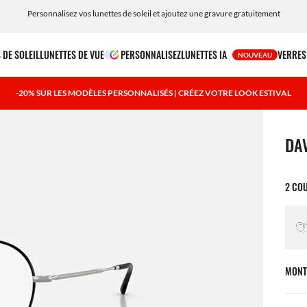
Achetez des verres correcteurs en ligne en quelques étapes simples ! Livrés chez vous
 DE SOLEIL
LUNETTES DE VUE
PERSONNALISEZ
LUNETTES IA
VERRES
NOUVEAU
-20% SUR LES MODÈLES PERSONNALISÉS | CRÉEZ VOTRE LOOK ESTIVAL
1 art
DA
2 CO
MONT