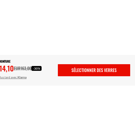
 MONTURE
14,10
EUR163,00
-30%
SÉLECTIONNER DES VERRES
lus tard avec
Klarna