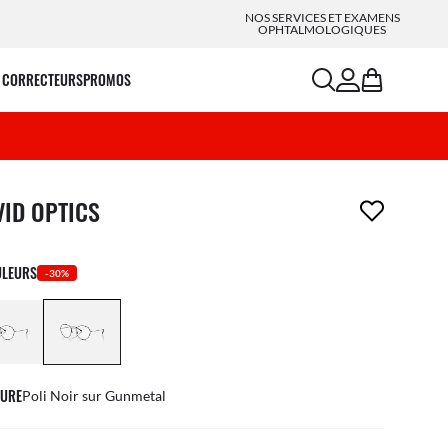
NOS SERVICES ET EXAMENS
OPHTALMOLOGIQUES
search
account
bag
 CORRECTEURS
PROMOS
icle a été retiré de votre liste de souhaits
VID OPTICS
ULEURS
-30%
URE
Poli Noir sur Gunmetal