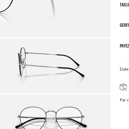
TAILL
GEOFI
PAYEZ
Date 
RETOURS SIMPLES ET GRATUITS
courrier
Ajust