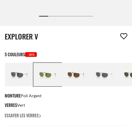
1 article a été retiré de votre liste de souhaits
EXPLORER V
5 COULEURS
-30%
MONTURE
Poli Argent
VERRES
Vert
ESSAYER LES VERRES