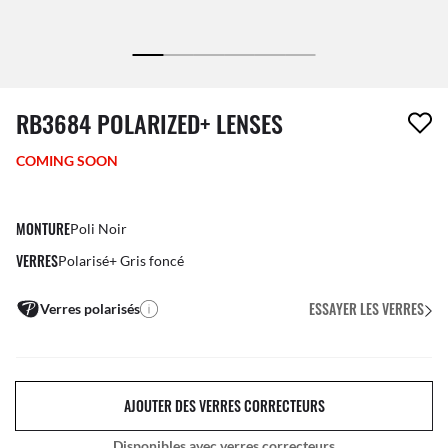
1 article a été retiré de votre liste de souhaits
RB3684 POLARIZED+ LENSES
COMING SOON
MONTURE
Poli Noir
VERRES
Polarisé+ Gris foncé
ESSAYER LES VERRES
Verres polarisés
AJOUTER DES VERRES CORRECTEURS
Disponibles avec verres correcteurs