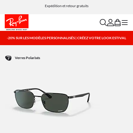
Choisissez Klarna et PayPal pour des options de paiement simples et flexibles
Expédition et retour gratuits
search
account
bag
menu
-20% SUR LES MODÈLES PERSONNALISÉS | CRÉEZ VOTRE LOOK ESTIVAL
Verres Polarisés