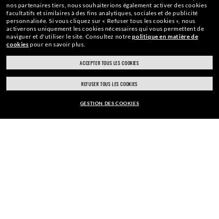
MEGA BALORAMA BLACKED OUT COLLECTION
BALORAMA STR
nos partenaires tiers, nous souhaiterions également activer des cookies
facultatifs et similaires à des fins analytiques, sociales et de publicité
EUR 249,00
EUR 240,00
personnalisée.
Si vous cliquez sur « Refuser tous les cookies », nous
activerons uniquement les cookies nécessaires qui vous permettent de
Polaris
naviguer et d'utiliser le site.
Consultez notre
politique en matière de
cookies
pour en savoir plus.
ACCEPTER TOUS LES COOKIES
REFUSER TOUS LES COOKIES
GESTION DES COOKIES
???BLUE_LIGHT_FILTER_DISCLAIMER???
VOIR DES MODÈLES SIMILAIRES