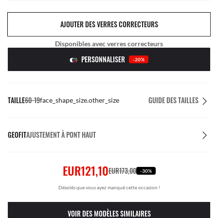
AJOUTER DES VERRES CORRECTEURS
Disponibles avec verres correcteurs
PERSONNALISER
-20%
TAILLE
60-19
GUIDE DES TAILLES
face_shape_size.other_size
GEOFIT
AJUSTEMENT À PONT HAUT
EUR121,10
EUR173,00
-30%
Désolés que vous ayez manqué cette occasion !
VOIR DES MODÈLES SIMILAIRES