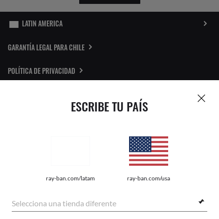
GARANTÍA LEGAL PARA CHILE
POLÍTICA DE PRIVACIDAD
MAPA DEL SITIO
ESCRIBE TU PAÍS
LOCALIZADOR DE TIENDAS
REPORTAR FALSOS
Pictures and images on this website are for illustration purposes only. No
ray-ban.com/latam
ray-ban.com/usa
qualities or characteristics of the products depicted herein could be inferred
from the relevant pictures. Certain activities undertaken by Luxottica Group
S.p.A. may be licensed under US Patent No. 6,624,843.
Copyright
Selecciona una tienda diferente
©2026 Luxottica Group S.p.A. - All Rights Reserved
Other sites of the Group