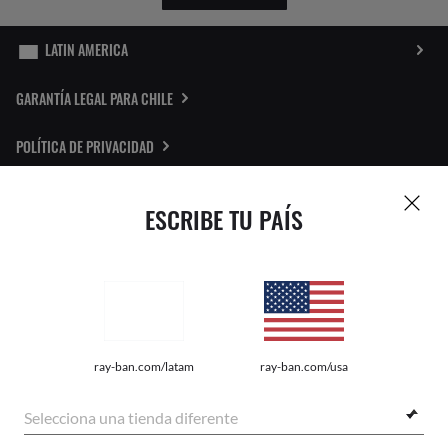
GARANTÍA LEGAL PARA CHILE
POLÍTICA DE PRIVACIDAD
MAPA DEL SITIO
ESCRIBE TU PAÍS
LOCALIZADOR DE TIENDAS
REPORTAR FALSOS
Pictures and images on this website are for illustration purposes only. No
ray-ban.com/latam
ray-ban.com/usa
qualities or characteristics of the products depicted herein could be inferred
from the relevant pictures. Certain activities undertaken by Luxottica Group
S.p.A. may be licensed under US Patent No. 6,624,843.
Copyright
Selecciona una tienda diferente
©2026 Luxottica Group S.p.A. - All Rights Reserved
Other sites of the Group