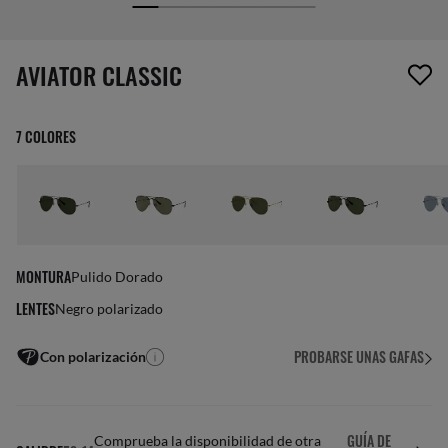
1 item has been removed from your wishlist
AVIATOR CLASSIC
7 COLORES
MONTURA
Pulido Dorado
LENTES
Negro polarizado
PROBARSE UNAS GAFAS
Con polarización
GUÍA DE
Comprueba la disponibilidad de otra