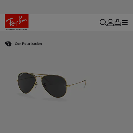
search
account
bag
menu
Con Polarización