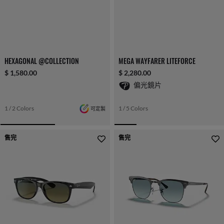
HEXAGONAL @COLLECTION
MEGA WAYFARER LITEFORCE
$ 1,580.00
$ 2,280.00
偏光鏡片
1 / 2 Colors
可定製
1 / 5 Colors
售完
售完