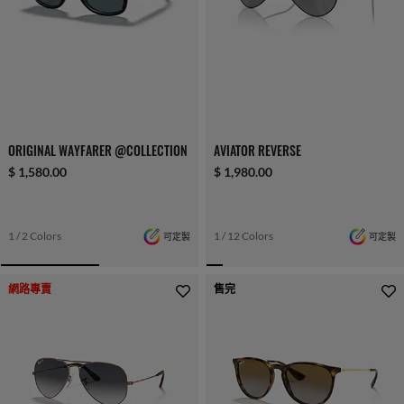
ORIGINAL WAYFARER @COLLECTION
AVIATOR REVERSE
$ 1,580.00
$ 1,980.00
1 / 2 Colors
可定製
1 / 12 Colors
可定製
網路專賣
售完