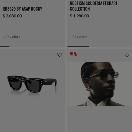
RB3715M SCUDERIA FERRARI
RB3929 BY A$AP ROCKY
COLLECTION
$ 2,080.00
$ 1,980.00
1 / 7 Colors
1 / 3 Colors
新品