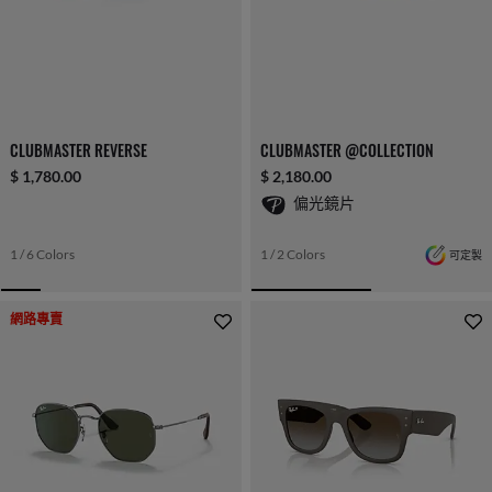
CLUBMASTER REVERSE
CLUBMASTER @COLLECTION
$ 1,780.00
$ 2,180.00
偏光鏡片
1 / 6 Colors
1 / 2 Colors
可定製
網路專賣