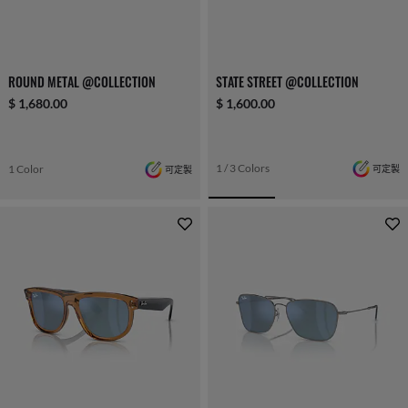
ROUND METAL @COLLECTION
STATE STREET @COLLECTION
$ 1,680.00
$ 1,600.00
1 / 3 Colors
可定製
1 Color
可定製