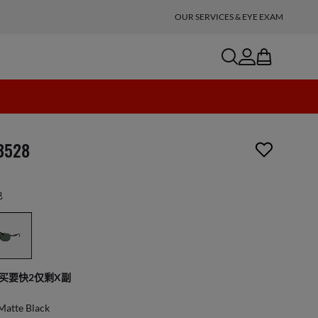
OUR SERVICES & EYE EXAM
search
account
bag
項商品已從您的願望清單移除
3528
色
买要快2仅剩X副
Matte Black