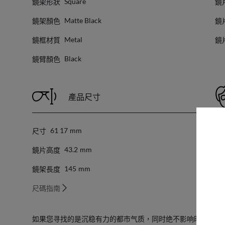
鏡架形狀
鏡
Square
鏡架顏色
鏡
Matte Black
鏡框材質
鏡
Metal
鏡臂顏色
Black
產品尺寸
尺寸
臉
61 17
Mm
鏡片高度
GEO
43.2
Mm
鏡架長度
145
Mm
尺碼指南
如果您寻找的是沉稳有力的都市气质，同时绝不影响时尚指数，RB35