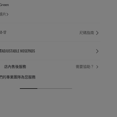
Green
鏡片
61-17
尺碼指南
T
ADJUSTABLE NOSEPADS
免費簡易退貨
需要協助？
或到店
免費