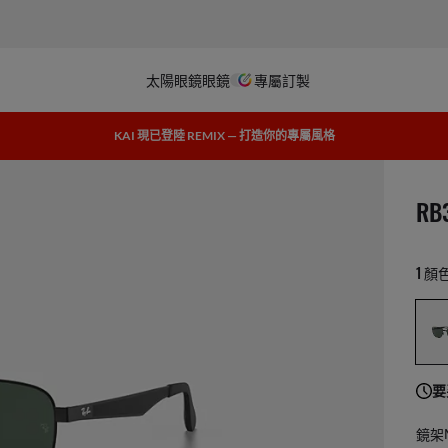
太陽眼鏡
眼鏡
專屬訂製
KAI 現已登陸 REMIX — 打造你的專屬風格
1 
RB
1 顏
要
鏡架