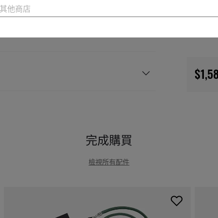
轮廓不锈钢镜腿倍增力量感，胶化细节设计触感柔软，
其他商店
的酷感时尚，也有运动型眼镜的动感气息。可选染
时髦形象，成为您生活格调的一部分。
$1,5
完成購買
檢視所有配件