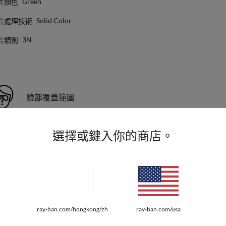
片顏色
Green
片處理技術
Solid Color
片類別
3N
臉部覆蓋範圍
選擇或鍵入你的商店。
部覆蓋範圍
Standard
FIT
可調式鼻托
ray-ban.com/hongkong/zh
ray-ban.com/usa
28 就是您的最佳选择。 作为 Ray-Ban 家族的