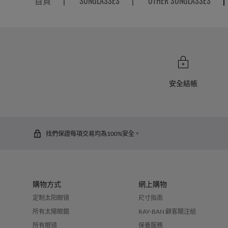
首頁
|
SUNGLASSES
|
OTHER SUNGLASSES
|
安全結帳
找們保證每項交易均為100%安全。
購物方式
網上購物
定制太阳眼镜
尺寸指南
所有太陽眼鏡
RAY-BAN 顧客關注組
所有眼镜
保養服務