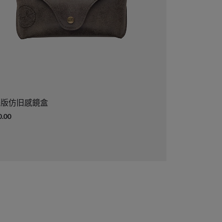
殊版仿旧感鏡盒
0.00