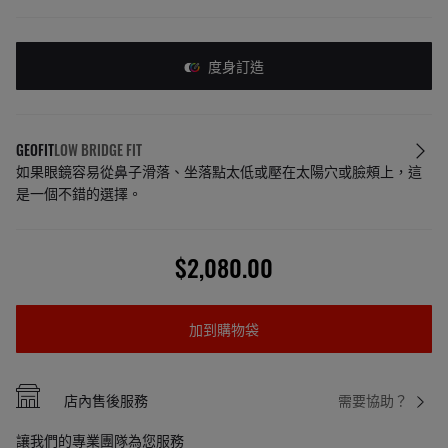
度身訂造
GEOFIT
LOW BRIDGE FIT
如果眼鏡容易從鼻子滑落、坐落點太低或壓在太陽穴或臉頰上，這
是一個不錯的選擇。
$2,080.00
加到購物袋
店內售後服務
需要協助？
讓我們的專業團隊為您服務