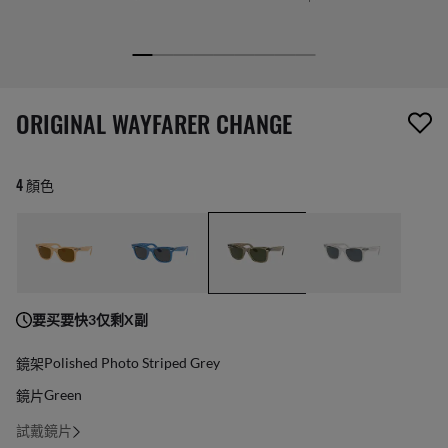
1 項商品已從您的願望清單移除
ORIGINAL WAYFARER CHANGE
4 顏色
要买要快3仅剩X副
鏡架
Polished Photo Striped Grey
鏡片
Green
試戴鏡片