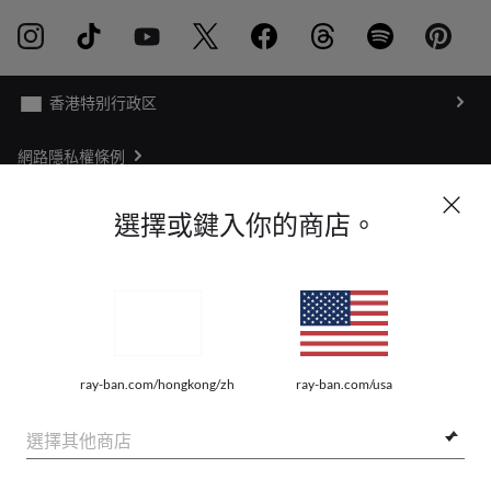
網路隱私權條例
網站地圖
選擇或鍵入你的商店。
法律
本網站上的照片和圖像僅供說明之用。沒有品質或本文所描繪的產品特性可以
從相關圖像來推斷。由Luxottica Group SpA公司進行的某些活動，可根據美國
專利號6624843的許可。
版權所有©2026 年Luxottica GroupSpA公司
- 保留所
ray-ban.com/hongkong/zh
ray-ban.com/usa
有權利。
本集團的其他網站
選擇其他商店