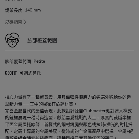
鏡架長度
140
Mm
尺碼指南
臉部覆蓋範圍
臉部覆蓋範圍
Petite
GEOFIT
可調式鼻托
核心力量有了一種新意義：用具備彈性順應力的尖端外觀給你的造
型新力量——其中的秘密在於鋼材質。
完善金屬世代的最佳表現，此款設計源自Clubmaster派對達人樣式
的鏡框展現一種時尚造型，獻給喜愛挑戰的人士。厚實的截斷半框
平面金屬眉托線條，新樣式的鋼材鏡腿與顏色或拉絲/拋光的對比搭
配，定義出專屬的金屬美感。從時尚的全金屬產品中選擇，金屬+經
典顏色組合時髦拉絲飾面，獨特風格已無其他任何的藉口。