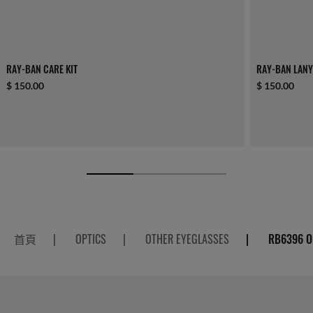
RAY-BAN CARE KIT
RAY-BAN LAN
$ 150.00
$ 150.00
首頁
|
OPTICS
|
OTHER EYEGLASSES
|
RB6396 O