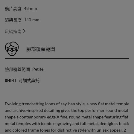
鏡片高度
48
Mm
鏡架長度
140
Mm
尺碼指南
臉部覆蓋範圍
臉部覆蓋範圍
Petite
GEOFIT
可調式鼻托
Evolving trendsetting icons of ray-ban style, a new flat metal temple
and archive-inspired detailing gives the top performer round metal
shape a contemporary edge.A fine, round metal shape featuring flat
metal temples with iconic engraving and full metal, demigloss black
and colored frame tones for distinctive style with unisex appeal. 2