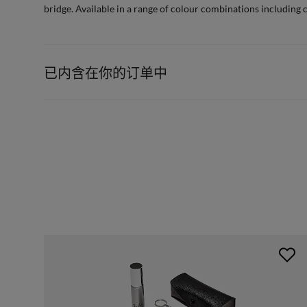
bridge. Available in a range of colour combinations including 
已内含在你的订单中