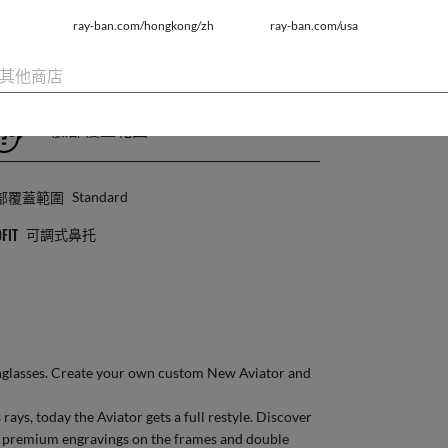
片類別
2N
ray-ban.com/hongkong/zh
ray-ban.com/usa
其他商店
臉部覆蓋範圍
部覆蓋範圍
Standard
FIT
可調式鼻托
glasses
. Create your own
custom New Aviator
and
rays, today the Aviator gets a full restyle. Discover
th premium engravings on the frames and double