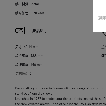
鏡框材質
鏡
Metal
鏡臂顏色
Pink Gold
選擇
產品尺寸
尺寸
臉
62 14
Mm
鏡片高度
GEO
53.8
Mm
鏡架長度
140
Mm
尺碼指南
Personalize your favorite frames with our range of
custom sun
stand out from the crowd.
Launched in 1937 to protect our fighter pilots against the sun's 
the New Aviator, an evolution of our iconic Ray-Ban style wi