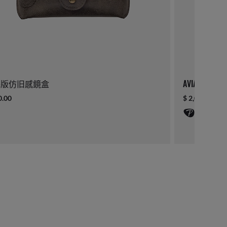
殊版仿旧感鏡盒
AVIATOR TOT
0.00
$ 2,080.00
偏光鏡片