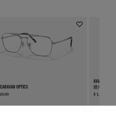
AVIATOR F
CARAVAN OPTICS
鏡片
520.00
$ 1,780.00