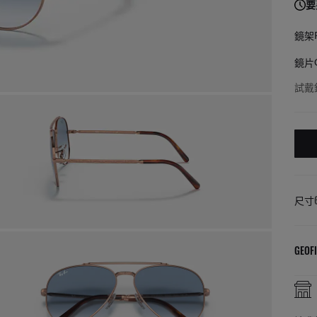
要
鏡架
鏡片
試戴
尺寸
GEOFI
店內售後服