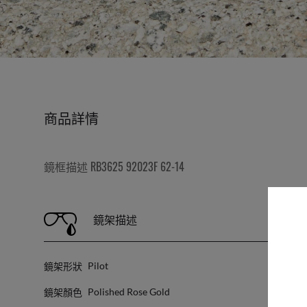
商品詳情
鏡框描述 RB3625 92023F 62-14
鏡架描述
鏡架形狀
鏡
Pilot
鏡架顏色
鏡
Polished Rose Gold