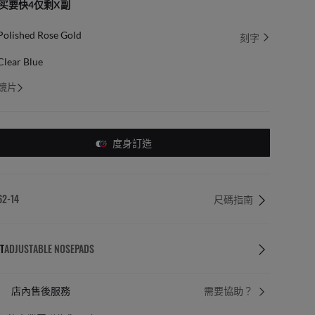
买要快4仅剩X副
Polished Rose Gold
刻字
Clear Blue
鏡片
度身訂造
62-14
尺碼指南
T
ADJUSTABLE NOSEPADS
務
免費簡易退
需要協助？