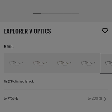
1 項商品已從您的願望清單移除
EXPLORER V OPTICS
6 顏色
鏡架
Polished Black
尺寸
58-17
尺碼指南