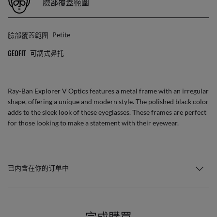
臉部覆蓋範圍
臉部覆蓋範圍
Petite
GEOFIT
可調式鼻托
Ray-Ban Explorer V Optics features a metal frame with an irregular
shape, offering a unique and modern style. The polished black color
adds to the sleek look of these eyeglasses. These frames are perfect
for those looking to make a statement with their eyewear.
已内含在你的订单中
完成購買