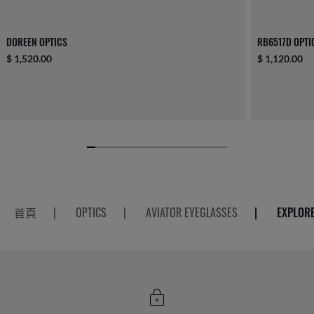
DOREEN OPTICS
RB6517D OPTI
$ 1,520.00
$ 1,120.00
首頁
|
OPTICS
|
AVIATOR EYEGLASSES
|
EXPLORE