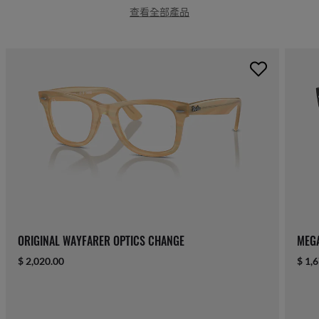
查看全部產品
ORIGINAL WAYFARER OPTICS CHANGE
MEG
$ 2,020.00
$ 1,