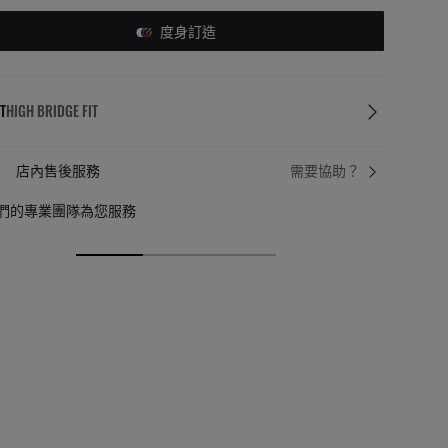
度身訂造
T
HIGH BRIDGE FIT
店內售後服務
需要協助？
們的專業團隊為您服務
郵寄