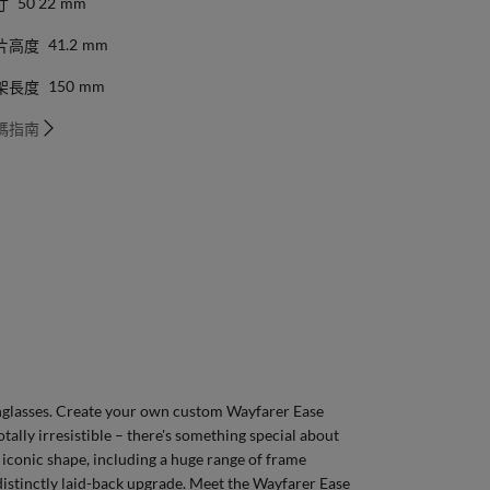
寸
50 22
Mm
片高度
41.2
Mm
架長度
150
Mm
碼指南
glasses
. Create your own
custom Wayfarer Ease
tally irresistible – there's something special about
 iconic shape, including a huge range of frame
distinctly laid-back upgrade. Meet the Wayfarer Ease