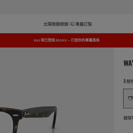
太陽眼鏡
眼鏡
專屬訂製
KAI 現已登陸 REMIX — 打造你的專屬風格
1 
WA
3 顏
鏡架