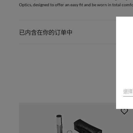
Optics, designed to offer an easy fit and be worn in total comfo
已内含在你的订单中
選擇