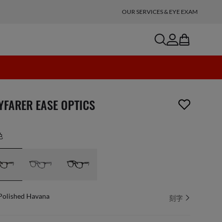
OUR SERVICES & EYE EXAM
search
account
bag
項商品已從您的願望清單移除
YFARER EASE OPTICS
色
Polished Havana
刻字