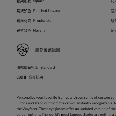
鏡架形狀
尺
Square
鏡架顏色
鏡
Polished Havana
鏡框材質
鏡
Propionate
鏡臂顏色
尺
Havana
臉部覆蓋範圍
臉部覆蓋範圍
Standard
GEOFIT
高鼻樑架
Personalize your favorite frames with our range of
custom sun
Optics
and stand out from the crowd. Instantly recognizable, to
the Wayfarer. These eyeglasses offer an updated version of the
colour options. The world’s most famous shades are getting a 