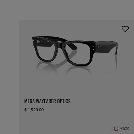
MEGA WAYFARER OPTICS
$ 1,520.00
可定製