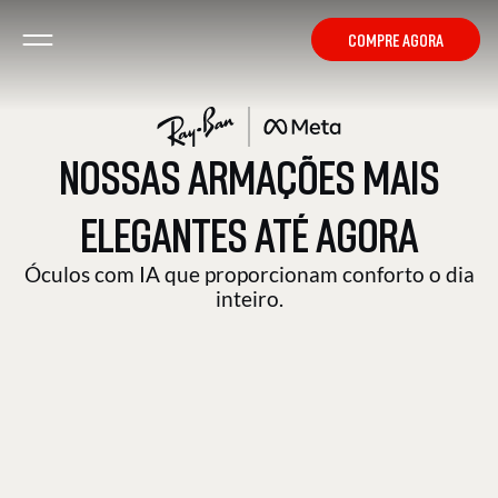
A partir de
R$3.299
COMPRE AGORA
NOSSAS ARMAÇÕES MAIS
HEADLINER
ELEGANTES ATÉ AGORA
COMPRE AGORA
A partir de
Óculos com IA que proporcionam conforto o dia
R$3.299
inteiro.