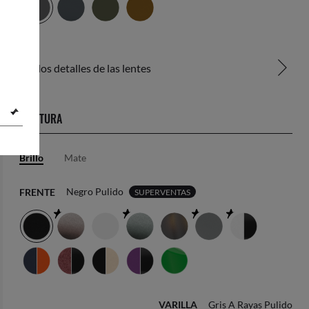
Ver los detalles de las lentes
MONTURA
Brillo
Mate
Negro Pulido
FRENTE
SUPERVENTAS
VARILLA
Gris A Rayas Pulido