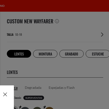
ANO
CUSTOM NEW WAYFARER
TALLA
LENTES
MONTURA
GRABADO
ESTUCHE
LENTES
Clásica
Degradada
Espejadas y Flash
Gris Classic
SUPERVENTAS