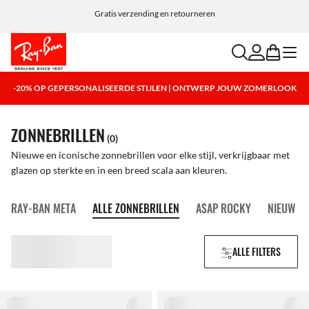
Personaliseer je zonnebril en voeg gratis een gravure toe
Gratis verzending en retourneren
search
account
bag
menu
-20% OP GEPERSONALISEERDE STIJLEN | ONTWERP JOUW ZOMERLOOK
ZONNEBRILLEN
(0)
Nieuwe en iconische zonnebrillen voor elke stijl, verkrijgbaar met
glazen op sterkte en in een breed scala aan kleuren.
RAY-BAN META
ALLE ZONNEBRILLEN
A$AP ROCKY
NIEUW
ALLE FILTERS