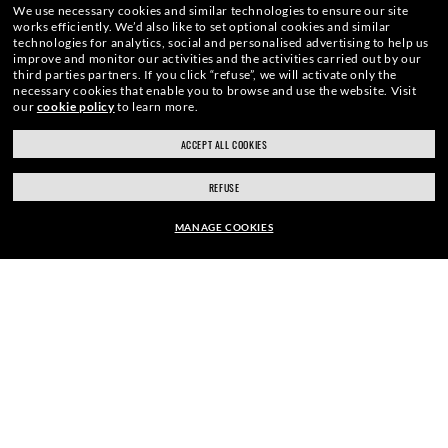
We use necessary cookies and similar technologies to ensure our site
works efficiently.
We’d also like to set optional cookies and similar
technologies for analytics, social and personalised advertising to help us
improve and monitor our activities and the activities carried out by our
third parties partners.
If you click “refuse”, we will activate only the
We garanderen dat elke transactie 100% veilig is.
necessary cookies that enable you to browse and use the website.
Visit
our
cookie policy
to learn more.
ACCEPT ALL COOKIES
REFUSE
SHOP OP
MANAGE COOKIES
ONLINE KOPEN
MONTUUR:
OVER ONS
EUR201.00
KOM IN PERSOON
BRILLENGLAZEN SELECTEREN
HOE KUNNEN WE HELPEN?