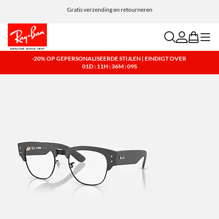
Personaliseer je zonnebril en voeg gratis een gravure toe
Gratis verzending en retourneren
search
account
bag
menu
-20% OP GEPERSONALISEERDE STIJLEN | EINDIGT OVER
01D : 11H : 36M : 08S