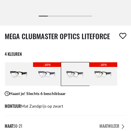
1 item is uit je verlanglijst verwijderd
MEGA CLUBMASTER OPTICS LITEFORCE
4 KLEUREN
-20%
-20%
Haast je! Slechts 6 beschikbaar
MONTUUR
Mat Zandgrijs op zwart
MAAT
50-21
MAATWIJZER