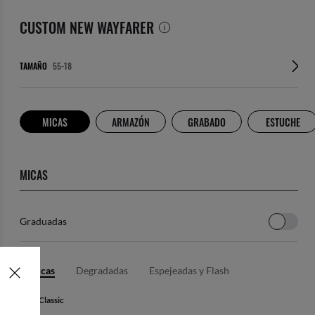
CUSTOM NEW WAYFARER
TAMAÑO
MICAS
ARMAZÓN
GRABADO
ESTUCHE
MICAS
Graduadas
Clásicas
Degradadas
Espejeadas y Flash
Azul Classic