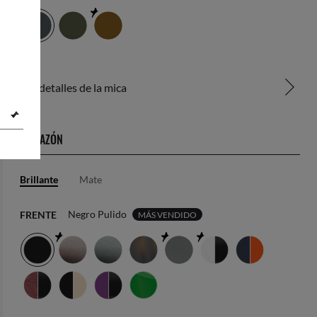
Ver detalles de la mica
ARMAZÓN
Brillante
Mate
Negro Pulido
FRENTE
MÁS VENDIDO