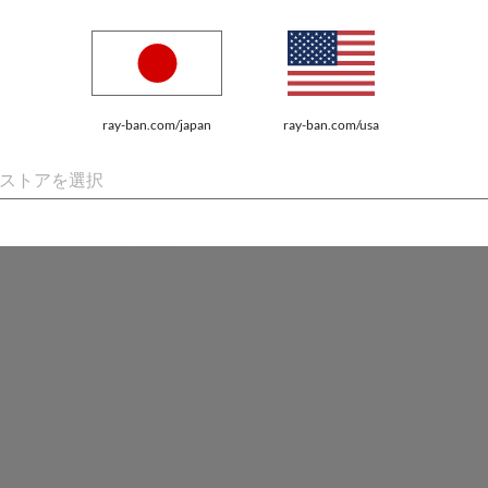
ray-ban.com/japan
ray-ban.com/usa
ストアを選択