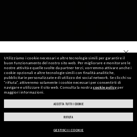
SELEZIONA O DIGITA IL TUO NEGOZIO
Utilizziamo i cookie necessari e altre tecnologie simili per garantire il
buon funzionamento del nostro sito web.
Per migliorare e monitorare le
nostre attività e quelle svolte da partner terzi, vorremmo attivare anche i
cookie opzionali e altre tecnologie simili con finalità analitiche,
pubblicitarie personalizzate e di utilizzo dei social network.
Se clicchi su
“rifiuta”, attiveremo solamente i cookie necessari per consentirti di
navigare e utilizzare il sito web.
Consulta la nostra
cookie policy
per
maggiori informazioni.
ACCETTA TUTTI I COOKIE
ray-ban.com/italy
ray-ban.com/usa
RIFIUTA
Scegli un altro negozio
GESTISCI I COOKIE