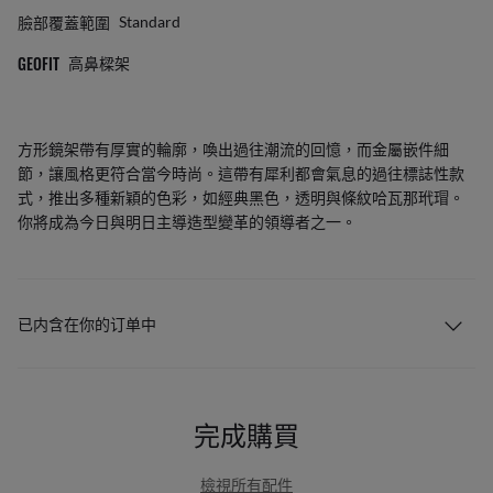
臉部覆蓋範圍
Standard
GEOFIT
高鼻樑架
方形鏡架帶有厚實的輪廓，喚出過往潮流的回憶，而金屬嵌件細
節，讓風格更符合當今時尚。這帶有犀利都會氣息的過往標誌性款
式，推出多種新穎的色彩，如經典黑色，透明與條紋哈瓦那玳瑁。
你將成為今日與明日主導造型變革的領導者之一。
已内含在你的订单中
完成購買
檢視所有配件