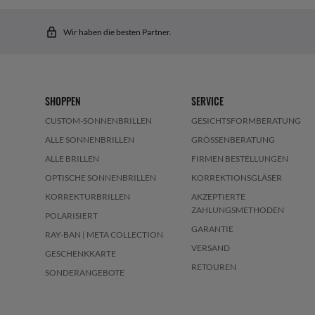
Wir haben die besten Partner.
SHOPPEN
SERVICE
CUSTOM-SONNENBRILLEN
GESICHTSFORMBERATUNG
ALLE SONNENBRILLEN
GRÖSSENBERATUNG
ALLE BRILLEN
FIRMEN BESTELLUNGEN
OPTISCHE SONNENBRILLEN
KORREKTIONSGLÄSER
KORREKTURBRILLEN
AKZEPTIERTE
ZAHLUNGSMETHODEN
POLARISIERT
GARANTIE
RAY-BAN | META COLLECTION
VERSAND
GESCHENKKARTE
RETOUREN
SONDERANGEBOTE