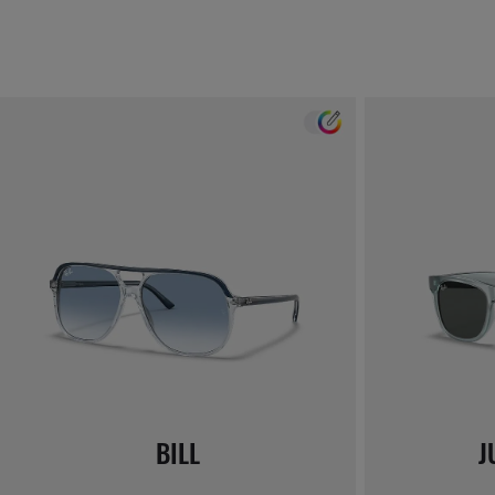
BILL
J