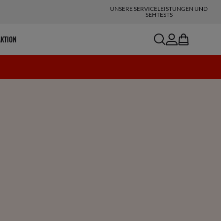
UNSERE SERVICELEISTUNGEN UND
SEHTESTS
search
account
bag
AKTION