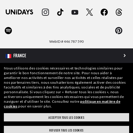
WebID #
446 787 590
Nous utilisons des cookies nécessaires et technologies similaires pour
AVERTISSEMENTS ET INFORMATIONS DE SÉCURITÉ SUR LES PRODUITS
garantir le bon fonctionnement de notre site.
Pour nous aider à
améliorer nos activités et surveiller nos activités et celles réalisées par
nos partenaires tiers, nous souhaiterions également activer des cookies
POLITIQUE DE PROTECTION DES DONNÉES À CARACTÈRE PERSONNEL
facultatifs et similaires à des fins analytiques, sociales et de publicité
personnalisée.
Si vous cliquez sur « Refuser tous les cookies », nous
activerons uniquement les cookies nécessaires qui vous permettent de
PLAN DU SITE
naviguer et d'utiliser le site.
Consultez notre
politique en matière de
cookies
pour en savoir plus.
CONDITIONS GÉNÉRALES D’UTILISATION
ACCEPTER TOUS LES COOKIES
Les photos et images présentes sur ce site internet sont publiées à des fins
REFUSER TOUS LES COOKIES