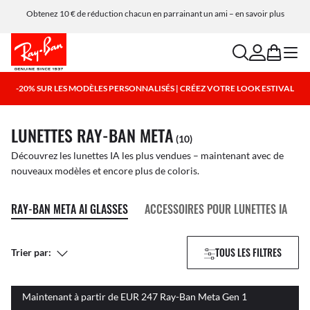
Obtenez 10 € de réduction chacun en parrainant un ami – en savoir plus
search
account
bag
menu
-20% SUR LES MODÈLES PERSONNALISÉS | CRÉEZ VOTRE LOOK ESTIVAL
LUNETTES RAY-BAN META
(10)
Découvrez les lunettes IA les plus vendues – maintenant avec de
nouveaux modèles et encore plus de coloris.
RAY-BAN META AI GLASSES
ACCESSOIRES POUR LUNETTES IA
TOUS LES FILTRES
Trier par:
Maintenant à partir de EUR 247 Ray-Ban Meta Gen 1