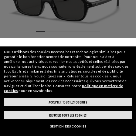
Nous utilisons des cookies nécessaires et technologies similaires pour
SÉLECTIONNEZ OU ENTREZ VOTRE MAGASIN
garantir le bon fonctionnement de notre site.
Pour nous aider à
améliorer nos activités et surveiller nos activités et celles réalisées par
nos partenaires tiers, nous souhaiterions également activer des cookies
facultatifs et similaires à des fins analytiques, sociales et de publicité
personnalisée.
Si vous cliquez sur « Refuser tous les cookies », nous
activerons uniquement les cookies nécessaires qui vous permettent de
naviguer et d'utiliser le site.
Consultez notre
politique en matière de
cookies
pour en savoir plus.
TAILLE
VERRES
MONTURE
GRAVURE
ÉTUI
ACCEPTER TOUS LES COOKIES
ray-ban.com/france
ray-ban.com/usa
REFUSER TOUS LES COOKIES
Choisir un autre magasin
€125.60
AJOUTER AU PANIER
-20%
GESTION DES COOKIES
€157.00