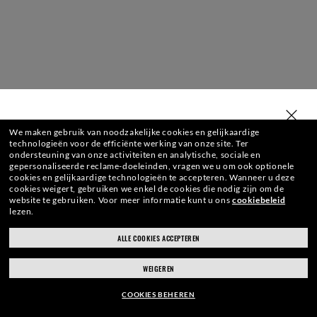
TYPE JOUW LAND IN
We maken gebruik van noodzakelijke cookies en gelijkaardige
technologieën voor de efficiënte werking van onze site.
Ter
ondersteuning van onze activiteiten en analytische, sociale en
gepersonaliseerde reclame-doeleinden, vragen we u om ook optionele
cookies en gelijkaardige technologieën te accepteren.
Wanneer u deze
cookies weigert, gebruiken we enkel de cookies die nodig zijn om de
website te gebruiken.
Voor meer informatie kunt u ons
cookiebeleid
lezen.
ALLE COOKIES ACCEPTEREN
ray-ban.com/belgium/nl
ray-ban.com/usa
WEIGEREN
Kies een andere winkel
COOKIES BEHEREN