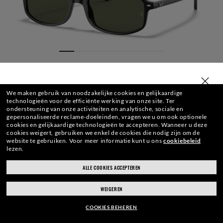
TYPE JOUW LAND IN
We maken gebruik van noodzakelijke cookies en gelijkaardige
technologieën voor de efficiënte werking van onze site.
Ter
ondersteuning van onze activiteiten en analytische, sociale en
gepersonaliseerde reclame-doeleinden, vragen we u om ook optionele
cookies en gelijkaardige technologieën te accepteren.
Wanneer u deze
cookies weigert, gebruiken we enkel de cookies die nodig zijn om de
website te gebruiken.
Voor meer informatie kunt u ons
cookiebeleid
lezen.
AFMETING
BRILLENGLAZEN
MONTUUR
GRAVERING
BRILLENKO
ALLE COOKIES ACCEPTEREN
ray-ban.com/belgium/nl
ray-ban.com/usa
WEIGEREN
Kies een andere winkel
€151.20
TOEVOEGEN
-20%
COOKIES BEHEREN
€189.00