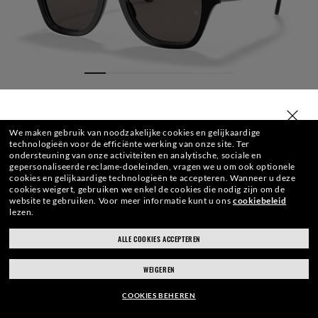
TYPE JOUW LAND IN
We maken gebruik van noodzakelijke cookies en gelijkaardige
technologieën voor de efficiënte werking van onze site.
Ter
ondersteuning van onze activiteiten en analytische, sociale en
gepersonaliseerde reclame-doeleinden, vragen we u om ook optionele
cookies en gelijkaardige technologieën te accepteren.
Wanneer u deze
cookies weigert, gebruiken we enkel de cookies die nodig zijn om de
website te gebruiken.
Voor meer informatie kunt u ons
cookiebeleid
lezen.
BRILLENGLAZEN
FRONT
BRILVEER
GRAVERING
BRILLENKO
ALLE COOKIES ACCEPTEREN
ray-ban.com/belgium/nl
ray-ban.com/usa
WEIGEREN
Kies een andere winkel
€154.40
TOEVOEGEN
-20%
COOKIES BEHEREN
€193.00