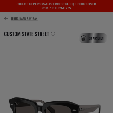
-20% OP GEPERSONALISEERDE STIJLEN | EINDIGT OVER
01D : 19H : 52M : 27S
of betaal in de loop van de tijd met
TERUG NAAR RAY-BAN
CUSTOM STATE STREET
3D ANSEHEN