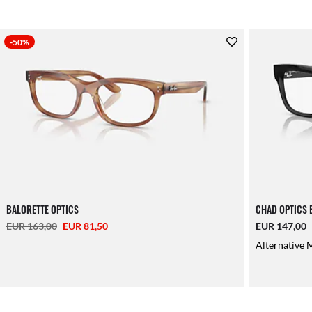
-50%
BALORETTE OPTICS
CHAD OPTICS 
EUR 163,00
EUR 81,50
EUR 147,00
Alternative 