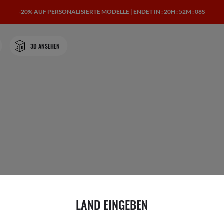
-20% AUF PERSONALISIERTE MODELLE | ENDET IN
: 20H : 52M : 08S
3D ANSEHEN
LAND EINGEBEN