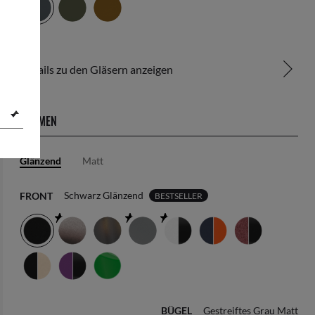
Details zu den Gläsern anzeigen
RAHMEN
Glänzend
Matt
Schwarz Glänzend
FRONT
BESTSELLER
BÜGEL
Gestreiftes Grau Matt